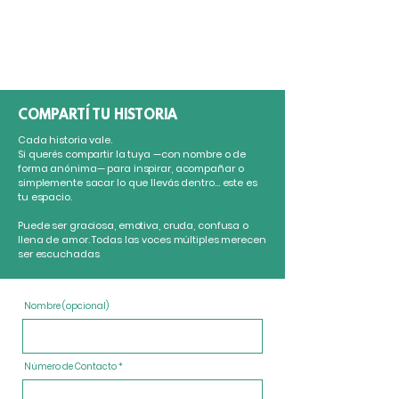
COMPARTÍ TU HISTORIA
Cada historia vale.
Si querés compartir la tuya —con nombre o de
forma anónima— para inspirar, acompañar o
simplemente sacar lo que llevás dentro… este es
tu espacio.
Puede ser graciosa, emotiva, cruda, confusa o
llena de amor. Todas las voces múltiples merecen
ser escuchadas
Nombre (opcional)
Número de Contacto