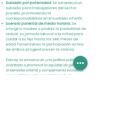
Subsidio por paternidad:
Se estableció un
subsidio para trabajadores del sector
privado, promoviendo la
corresponsabilidad en el cuidado infantil.
Licencia parental de medio horario:
Se
otorgó a madres o padres la posibilidad de
reducir su jornada laboral a la mitad para
cuidar a su hijo hasta los seis meses de
edad, fomentando la participación activa
de ambos progenitores en la crianza.
Esta ley se enmarca en una política pública
orientada a promover la equidad de género y
el bienestar infantil, y complementa iniciativas
como el Sistema Nacional Integrado de
Cuidados.
Ver Ley
Anterior
Siguiente
Nacimientos Múltiples Uruguay