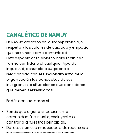
CANAL ÉTICO DE NAMUY
En NAMUY creemos en la transparencia, el
respeto y los valores de cuidado y empatía
que nos unen como comunidad.
Este espacio está abierto para recibir de
forma confidencial cualquier tipo de
inquietud, denuncia o sugerencia
relacionada con el funcionamiento de la
organización, las conductas de sus
integrantes o situaciones que consideres
que deben ser revisadas.
Podés contactarnos si:
Sentís que alguna situación en la
comunidad fue injusta, excluyente o
contraria a nuestros principios.
Detectás un uso inadecuado de recursos o
incumplimiento de normas internas.